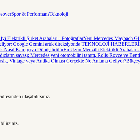
sover
Spor & Performans
Teknoloji
yi Elektrikli Şirket Arabaları - Fotoğraflar
Yeni Mercedes-Maybach GLS 
 geliyor: Google Gemini artık direksiyonda TEKNOLOJİ HABERLERİ
k Nasıl Kampçıya Dönüştürülür
En Uzun Menzilli Elektrikli Arabalar - 
dızların savaşı: Mercedes yeni otomobilini tanıttı, Rolls-Royce ve Bentl
sik, Vintage veya Antika Olması Gerçekte Ne Anlama Geliyor?
Bütçeyl
 adresinden ulaşabilirsiniz.
ilirsiniz.