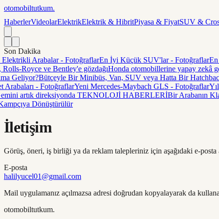
otomobil
tutkum
.
Haberler
Videolar
Elektrik
Elektrik & Hibrit
Piyasa & Fiyat
SUV & Cros
Son Dakika
lektrikli Arabalar - Fotoğraflar
En İyi Küçük SUV'lar - Fotoğraflar
En İ
ı, Rolls-Royce ve Bentley'e gözdağı
Honda otomobillerine yapay zekâ
ma Geliyor?
Bütçeyle Bir Minibüs, Van, SUV veya Hatta Bir Hatchbac
et Arabaları - Fotoğraflar
Yeni Mercedes-Maybach GLS - Fotoğraflar
Yıl
 Gemini artık direksiyonda TEKNOLOJİ HABERLERİ
Bir Arabanın Kla
Kampçıya Dönüştürülür
İletişim
Görüş, öneri, iş birliği ya da reklam talepleriniz için aşağıdaki e-posta
E-posta
halilyucel01@gmail.com
Mail uygulamanız açılmazsa adresi doğrudan kopyalayarak da kullanab
otomobil
tutkum
.