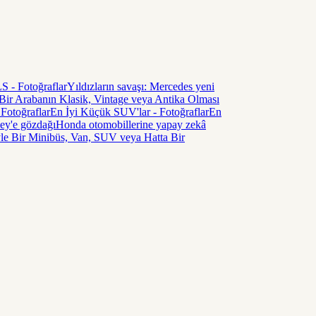
- Fotoğraflar
Yıldızların savaşı: Mercedes yeni
Bir Arabanın Klasik, Vintage veya Antika Olması
Fotoğraflar
En İyi Küçük SUV'lar - Fotoğraflar
En
ey'e gözdağı
Honda otomobillerine yapay zekâ
e Bir Minibüs, Van, SUV veya Hatta Bir